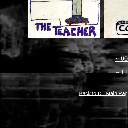
....
~ 00
~ 11
Back to DT Main Pag