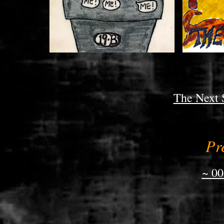
....
The Next 
Pr
~ 00